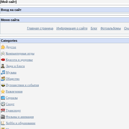
[
Мой сайт
]
Вход на сайт
Меню сайта
Главная страница
Информация о сайте
Блог
Фотоальбомы
Он
Categories
Другое
Компьютерные игры
Красота и здоровье
Люди и блоги
Музыка
Общество
Путешествия и события
Развлечения
Сериалы
Спорт
Транспорт
Фильмы и анимация
Хобби и образование