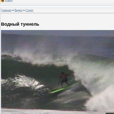
Юмор
Главная
»
Видео
»
Спорт
Водный туннель