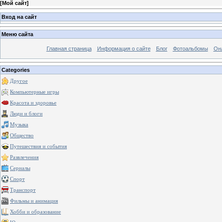
[
Мой сайт
]
Вход на сайт
Меню сайта
Главная страница
Информация о сайте
Блог
Фотоальбомы
Он
Categories
Другое
Компьютерные игры
Красота и здоровье
Люди и блоги
Музыка
Общество
Путешествия и события
Развлечения
Сериалы
Спорт
Транспорт
Фильмы и анимация
Хобби и образование