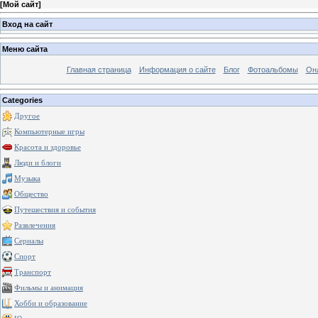
[
Мой сайт
]
Вход на сайт
Меню сайта
Главная страница
Информация о сайте
Блог
Фотоальбомы
Он
Categories
Другое
Компьютерные игры
Красота и здоровье
Люди и блоги
Музыка
Общество
Путешествия и события
Развлечения
Сериалы
Спорт
Транспорт
Фильмы и анимация
Хобби и образование