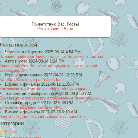
Приветствую Вас
,
Гость
!
Регистрация
|
Вход
Лента новостей!
Человек и общество 2025-05-14 4:54 PM
Влияние цифрового рубля на рынок платежных систем
Авто и мото 2024-08-14 1:24 PM
Кроссовер Wey 05: стоит ли покупать, комментарий
автоэксперта
Игры и развлечения 2023-04-28 12:20 PM
Kā pīķa dūzis kļuva par “nāves karti”
Бизнес и финансы 2022-08-12 11:56 PM
Как заказать расчетно-кассовое обслуживание
Технологии и изобретения 2022-08-09 2:50 AM
Где можно использовать алюминиевые перегородки
Страны и города 2022-08-02 5:38 PM
Описание надувной палатки МЧС
Бизнес и финансы 2022-07-28 0:10 AM
Зачем сегодня покупают аккаунты в соцсетях
Категории
Другое
Компьютерные игры