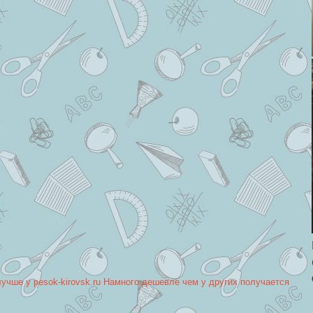
лучше у pesok-kirovsk.ru Намного дешевле чем у других получается