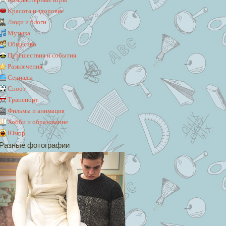
Красота и здоровье
Люди и блоги
Музыка
Общество
Путешествия и события
Развлечения
Сериалы
Спорт
Транспорт
Фильмы и анимация
Хобби и образование
Юмор
Разные фотографии