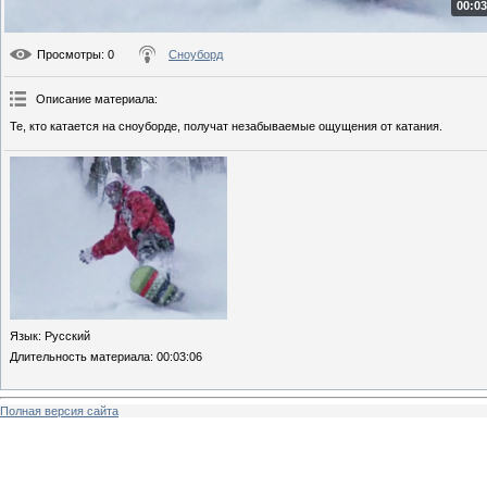
00:03
Просмотры
: 0
Сноуборд
Описание материала
:
Те, кто катается на сноуборде, получат незабываемые ощущения от катания.
Язык
: Русский
Длительность материала
: 00:03:06
Полная версия сайта