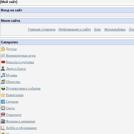
[
Мой сайт
]
Вход на сайт
Меню сайта
Главная страница
Информация о сайте
Блог
Фотоальбомы
Он
Categories
Другое
Компьютерные игры
Красота и здоровье
Люди и блоги
Музыка
Общество
Путешествия и события
Развлечения
Сериалы
Спорт
Транспорт
Фильмы и анимация
Хобби и образование