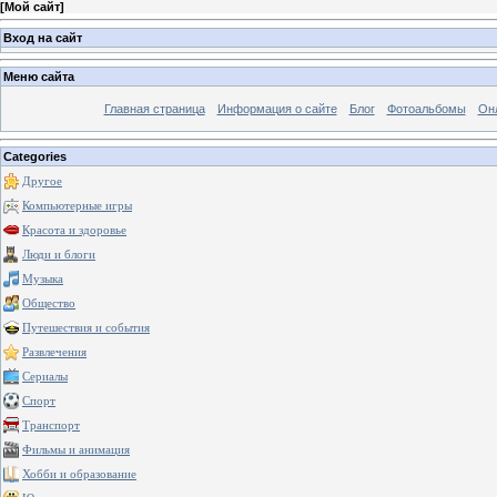
[
Мой сайт
]
Вход на сайт
Меню сайта
Главная страница
Информация о сайте
Блог
Фотоальбомы
Он
Categories
Другое
Компьютерные игры
Красота и здоровье
Люди и блоги
Музыка
Общество
Путешествия и события
Развлечения
Сериалы
Спорт
Транспорт
Фильмы и анимация
Хобби и образование