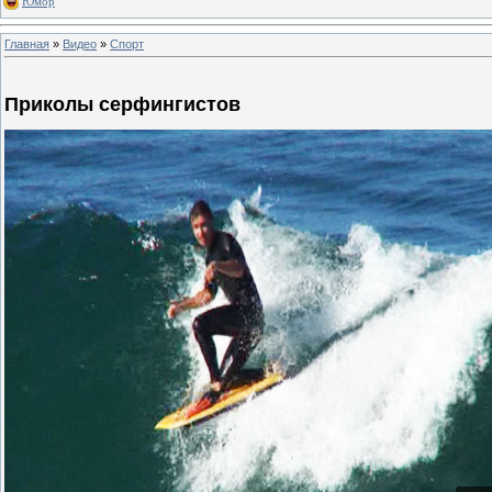
Юмор
Главная
»
Видео
»
Спорт
Приколы серфингистов