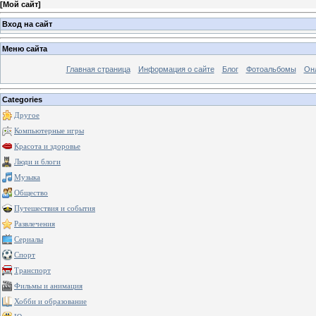
[
Мой сайт
]
Вход на сайт
Меню сайта
Главная страница
Информация о сайте
Блог
Фотоальбомы
Он
Categories
Другое
Компьютерные игры
Красота и здоровье
Люди и блоги
Музыка
Общество
Путешествия и события
Развлечения
Сериалы
Спорт
Транспорт
Фильмы и анимация
Хобби и образование