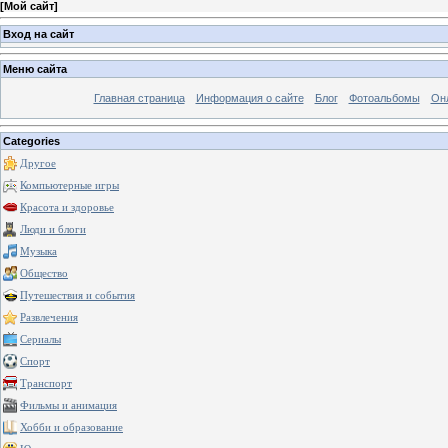
[
Мой сайт
]
Вход на сайт
Меню сайта
Главная страница
Информация о сайте
Блог
Фотоальбомы
Он
Categories
Другое
Компьютерные игры
Красота и здоровье
Люди и блоги
Музыка
Общество
Путешествия и события
Развлечения
Сериалы
Спорт
Транспорт
Фильмы и анимация
Хобби и образование