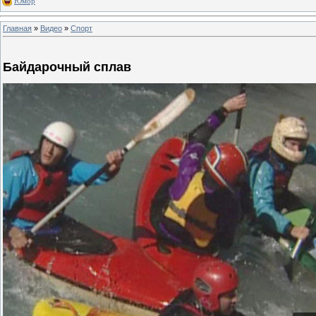
Юмор
Главная
»
Видео
»
Спорт
Байдарочный сплав