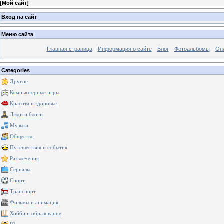
[
Мой сайт
]
Вход на сайт
Меню сайта
Главная страница
Информация о сайте
Блог
Фотоальбомы
Он
Categories
Другое
Компьютерные игры
Красота и здоровье
Люди и блоги
Музыка
Общество
Путешествия и события
Развлечения
Сериалы
Спорт
Транспорт
Фильмы и анимация
Хобби и образование