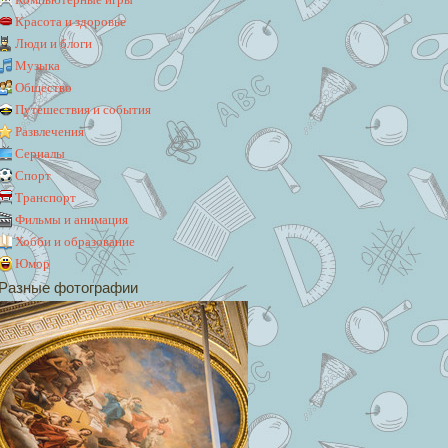
Красота и здоровье
Люди и блоги
Музыка
Общество
Путешествия и события
Развлечения
Сериалы
Спорт
Транспорт
Фильмы и анимация
Хобби и образование
Юмор
Разные фотографии