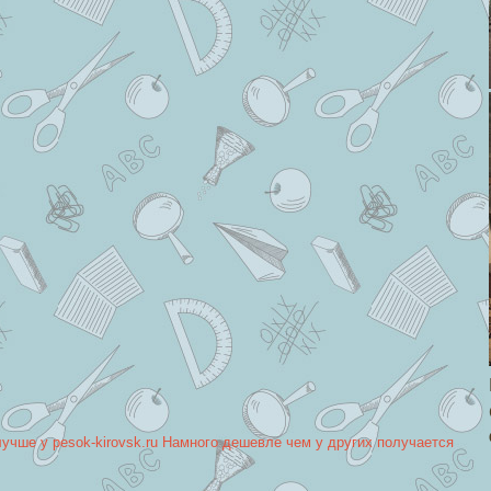
лучше у pesok-kirovsk.ru Намного дешевле чем у других получается