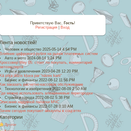
Приветствую Вас
,
Гость
!
Регистрация
|
Вход
Лента новостей!
Человек и общество 2025-05-14 4:54 PM
Влияние цифрового рубля на рынок платежных систем
Авто и мото 2024-08-14 1:24 PM
Кроссовер Wey 05: стоит ли покупать, комментарий
автоэксперта
Игры и развлечения 2023-04-28 12:20 PM
Kā pīķa dūzis kļuva par “nāves karti”
Бизнес и финансы 2022-08-12 11:56 PM
Как заказать расчетно-кассовое обслуживание
Технологии и изобретения 2022-08-09 2:50 AM
Где можно использовать алюминиевые перегородки
Страны и города 2022-08-02 5:38 PM
Описание надувной палатки МЧС
Бизнес и финансы 2022-07-28 0:10 AM
Зачем сегодня покупают аккаунты в соцсетях
Категории
Другое
Компьютерные игры