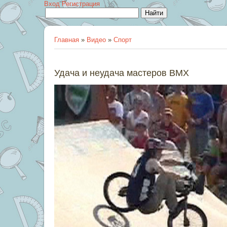
Вход
Регистрация
Главная
»
Видео
»
Спорт
Удача и неудача мастеров BMX