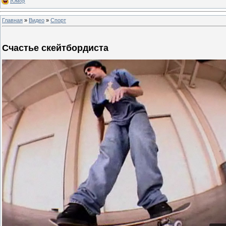
Юмор
Главная
»
Видео
»
Спорт
Счастье скейтбордиста