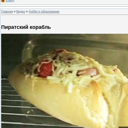
Юмор
Главная
»
Видео
»
Хобби и образование
Пиратский корабль