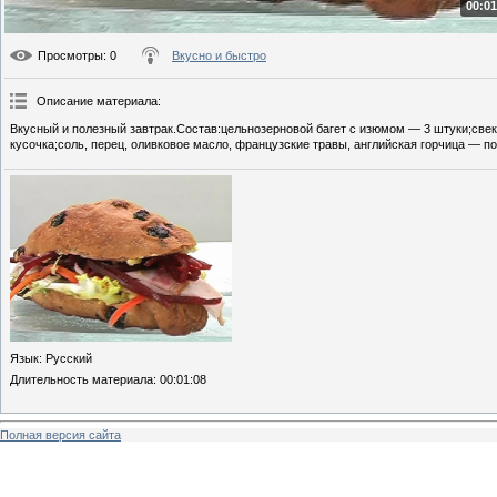
00:01
Просмотры
: 0
Вкусно и быстро
Описание материала
:
Вкусный и полезный завтрак.Состав:цельнозерновой багет с изюмом — 3 штуки;свек
кусочка;соль, перец, оливковое масло, французские травы, английская горчица — по
Язык
: Русский
Длительность материала
: 00:01:08
Полная версия сайта