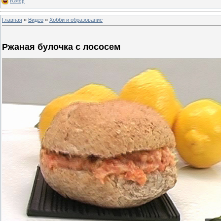
Юмор
Главная
»
Видео
»
Хобби и образование
Ржаная булочка с лососем