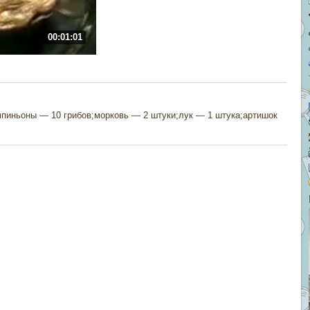
00:01:01
мпиньоны — 10 грибов;морковь — 2 штуки;лук — 1 штука;артишок