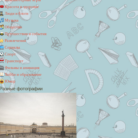
Красота и здоровье
Люди и блоги
Музыка
Общество
Путешествия и события
Развлечения
Сериалы
Спорт
Транспорт
Фильмы и анимация
Хобби и образование
Юмор
Разные фотографии