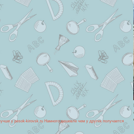
лучше у pesok-kirovsk.ru Намного дешевле чем у других получается