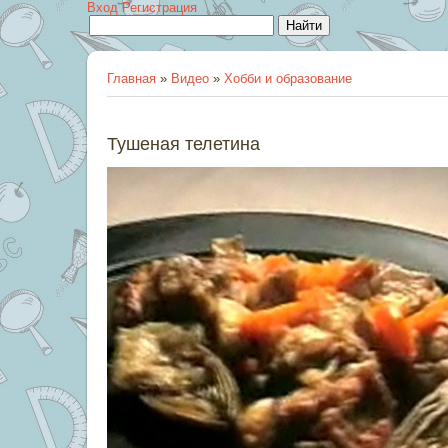
Вход
Регистрация
Главная
»
Видео
»
Хобби и образование
Тушеная телетина