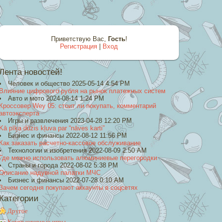
Приветствую Вас
,
Гость
!
Регистрация
|
Вход
Лента новостей!
Человек и общество 2025-05-14 4:54 PM
Влияние цифрового рубля на рынок платежных систем
Авто и мото 2024-08-14 1:24 PM
Кроссовер Wey 05: стоит ли покупать, комментарий
автоэксперта
Игры и развлечения 2023-04-28 12:20 PM
Kā pīķa dūzis kļuva par “nāves karti”
Бизнес и финансы 2022-08-12 11:56 PM
Как заказать расчетно-кассовое обслуживание
Технологии и изобретения 2022-08-09 2:50 AM
Где можно использовать алюминиевые перегородки
Страны и города 2022-08-02 5:38 PM
Описание надувной палатки МЧС
Бизнес и финансы 2022-07-28 0:10 AM
Зачем сегодня покупают аккаунты в соцсетях
Категории
Другое
Компьютерные игры