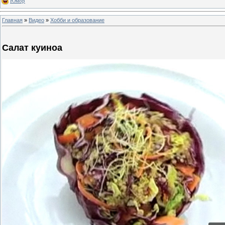
Юмор
Главная
»
Видео
»
Хобби и образование
Салат куиноа