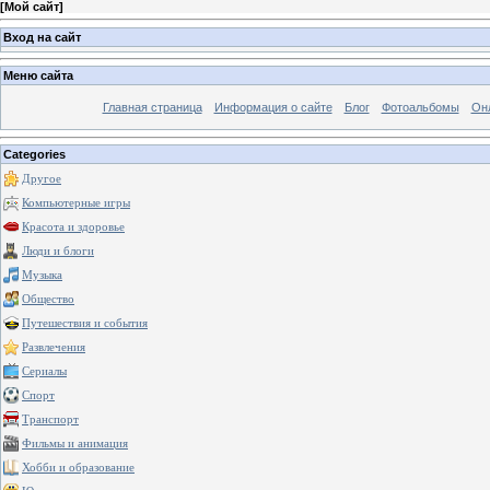
[
Мой сайт
]
Вход на сайт
Меню сайта
Главная страница
Информация о сайте
Блог
Фотоальбомы
Он
Categories
Другое
Компьютерные игры
Красота и здоровье
Люди и блоги
Музыка
Общество
Путешествия и события
Развлечения
Сериалы
Спорт
Транспорт
Фильмы и анимация
Хобби и образование