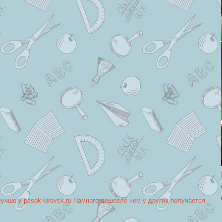
лучше у pesok-kirovsk.ru Намного дешевле чем у других получается