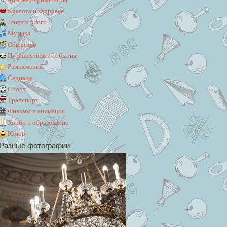
Красота и здоровье
Люди и блоги
Музыка
Общество
Путешествия и события
Развлечения
Сериалы
Спорт
Транспорт
Фильмы и анимация
Хобби и образование
Юмор
Разные фотографии