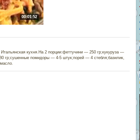
00:01:52
. Итальянская кухня.На 2 порции:феттучини — 250 гр;кукуруза —
80 гр;сушенные помидоры — 4-5 штук;порей — 4 стебля;базилик,
 масло.