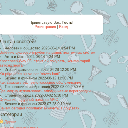
Приветствую Вас
,
Гость
!
Регистрация
|
Вход
Лента новостей!
Человек и общество 2025-05-14 4:54 PM
Влияние цифрового рубля на рынок платежных систем
Авто и мото 2024-08-14 1:24 PM
Кроссовер Wey 05: стоит ли покупать, комментарий
автоэксперта
Игры и развлечения 2023-04-28 12:20 PM
Kā pīķa dūzis kļuva par “nāves karti”
Бизнес и финансы 2022-08-12 11:56 PM
Как заказать расчетно-кассовое обслуживание
Технологии и изобретения 2022-08-09 2:50 AM
Где можно использовать алюминиевые перегородки
Страны и города 2022-08-02 5:38 PM
Описание надувной палатки МЧС
Бизнес и финансы 2022-07-28 0:10 AM
Зачем сегодня покупают аккаунты в соцсетях
Категории
Другое
Компьютерные игры