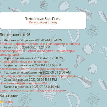
Приветствую Вас
,
Гость
!
Регистрация
|
Вход
Лента новостей!
Человек и общество 2025-05-14 4:54 PM
Влияние цифрового рубля на рынок платежных систем
Авто и мото 2024-08-14 1:24 PM
Кроссовер Wey 05: стоит ли покупать, комментарий
автоэксперта
Игры и развлечения 2023-04-28 12:20 PM
Kā pīķa dūzis kļuva par “nāves karti”
Бизнес и финансы 2022-08-12 11:56 PM
Как заказать расчетно-кассовое обслуживание
Технологии и изобретения 2022-08-09 2:50 AM
Где можно использовать алюминиевые перегородки
Страны и города 2022-08-02 5:38 PM
Описание надувной палатки МЧС
Бизнес и финансы 2022-07-28 0:10 AM
Зачем сегодня покупают аккаунты в соцсетях
Категории
Другое
Компьютерные игры