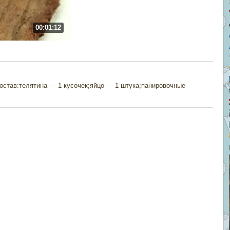
00:01:12
остав:телятина — 1 кусочек;яйцо — 1 штука;панировочные