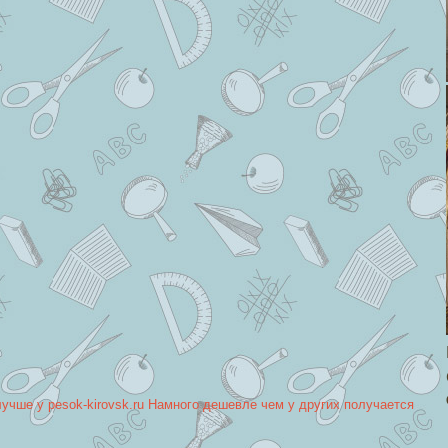
лучше у pesok-kirovsk.ru Намного дешевле чем у других получается