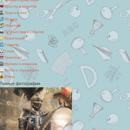
Красота и здоровье
Люди и блоги
Музыка
Общество
Путешествия и события
Развлечения
Сериалы
Спорт
Транспорт
Фильмы и анимация
Хобби и образование
Юмор
Разные фотографии