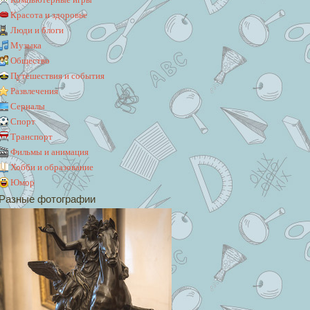
Красота и здоровье
Люди и блоги
Музыка
Общество
Путешествия и события
Развлечения
Сериалы
Спорт
Транспорт
Фильмы и анимация
Хобби и образование
Юмор
Разные фотографии