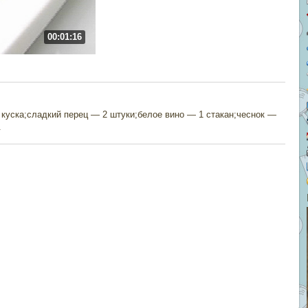
00:01:16
куска;сладкий перец — 2 штуки;белое вино — 1 стакан;чеснок —
.