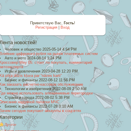
Приветствую Вас
,
Гость
!
Регистрация
|
Вход
Лента новостей!
Человек и общество 2025-05-14 4:54 PM
Влияние цифрового рубля на рынок платежных систем
Авто и мото 2024-08-14 1:24 PM
Кроссовер Wey 05: стоит ли покупать, комментарий
автоэксперта
Игры и развлечения 2023-04-28 12:20 PM
Kā pīķa dūzis kļuva par “nāves karti”
Бизнес и финансы 2022-08-12 11:56 PM
Как заказать расчетно-кассовое обслуживание
Технологии и изобретения 2022-08-09 2:50 AM
Где можно использовать алюминиевые перегородки
Страны и города 2022-08-02 5:38 PM
Описание надувной палатки МЧС
Бизнес и финансы 2022-07-28 0:10 AM
Зачем сегодня покупают аккаунты в соцсетях
Категории
Другое
Компьютерные игры