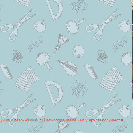
лучше у pesok-kirovsk.ru Намного дешевле чем у других получается