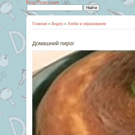
Вход
Регистрация
Главная
»
Видео
»
Хобби и образование
Домашний пирог