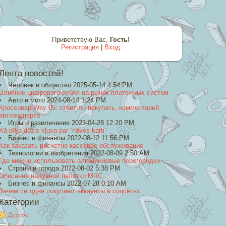
Приветствую Вас
,
Гость
!
Регистрация
|
Вход
Лента новостей!
Человек и общество 2025-05-14 4:54 PM
Влияние цифрового рубля на рынок платежных систем
Авто и мото 2024-08-14 1:24 PM
Кроссовер Wey 05: стоит ли покупать, комментарий
автоэксперта
Игры и развлечения 2023-04-28 12:20 PM
Kā pīķa dūzis kļuva par “nāves karti”
Бизнес и финансы 2022-08-12 11:56 PM
Как заказать расчетно-кассовое обслуживание
Технологии и изобретения 2022-08-09 2:50 AM
Где можно использовать алюминиевые перегородки
Страны и города 2022-08-02 5:38 PM
Описание надувной палатки МЧС
Бизнес и финансы 2022-07-28 0:10 AM
Зачем сегодня покупают аккаунты в соцсетях
Категории
Другое
Компьютерные игры