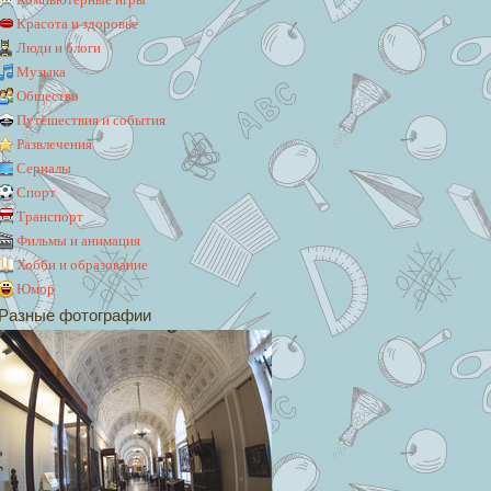
Красота и здоровье
Люди и блоги
Музыка
Общество
Путешествия и события
Развлечения
Сериалы
Спорт
Транспорт
Фильмы и анимация
Хобби и образование
Юмор
Разные фотографии