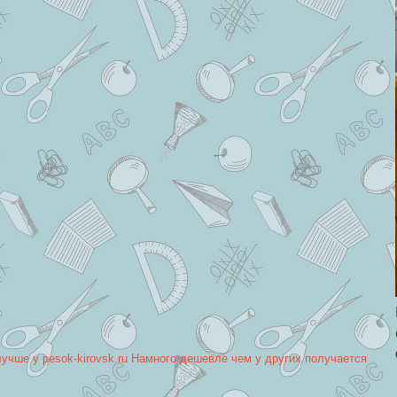
лучше у pesok-kirovsk.ru Намного дешевле чем у других получается