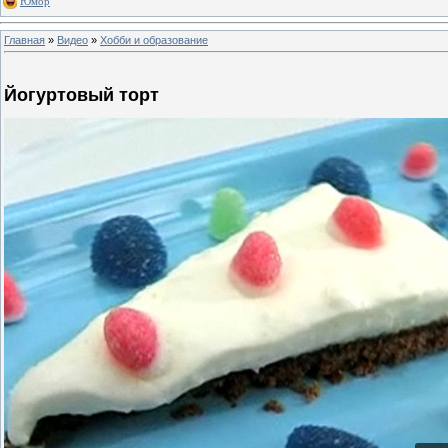
Юмор
Главная
»
Видео
»
Хобби и образование
Йогуртовый торт