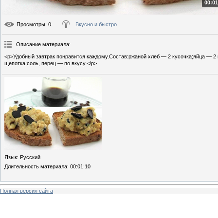
00:01
Просмотры
: 0
Вкусно и быстро
Описание материала
:
<p>Удобный завтрак понравится каждому.Состав:ржаной хлеб — 2 кусочка;яйца — 2
щепотка;соль, перец — по вкусу.</p>
Язык
: Русский
Длительность материала
: 00:01:10
Полная версия сайта