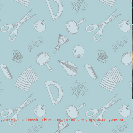
лучше у pesok-kirovsk.ru Намного дешевле чем у других получается