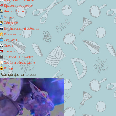
Красота и здоровье
Люди и блоги
Музыка
Общество
Путешествия и события
Развлечения
Сериалы
Спорт
Транспорт
Фильмы и анимация
Хобби и образование
Юмор
Разные фотографии