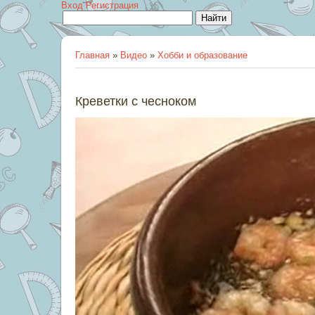
Вход
Регистрация
Главная
»
Видео
»
Хобби и образование
Креветки с чесноком