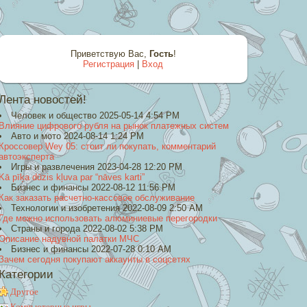
Приветствую Вас
,
Гость
!
Регистрация
|
Вход
Лента новостей!
Человек и общество 2025-05-14 4:54 PM
Влияние цифрового рубля на рынок платежных систем
Авто и мото 2024-08-14 1:24 PM
Кроссовер Wey 05: стоит ли покупать, комментарий
автоэксперта
Игры и развлечения 2023-04-28 12:20 PM
Kā pīķa dūzis kļuva par “nāves karti”
Бизнес и финансы 2022-08-12 11:56 PM
Как заказать расчетно-кассовое обслуживание
Технологии и изобретения 2022-08-09 2:50 AM
Где можно использовать алюминиевые перегородки
Страны и города 2022-08-02 5:38 PM
Описание надувной палатки МЧС
Бизнес и финансы 2022-07-28 0:10 AM
Зачем сегодня покупают аккаунты в соцсетях
Категории
Другое
Компьютерные игры