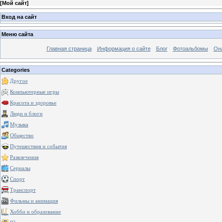
[
Мой сайт
]
Вход на сайт
Меню сайта
Главная страница
Информация о сайте
Блог
Фотоальбомы
Он
Categories
Другое
Компьютерные игры
Красота и здоровье
Люди и блоги
Музыка
Общество
Путешествия и события
Развлечения
Сериалы
Спорт
Транспорт
Фильмы и анимация
Хобби и образование