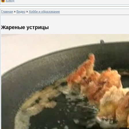
Юмор
Главная
»
Видео
»
Хобби и образование
Жареные устрицы