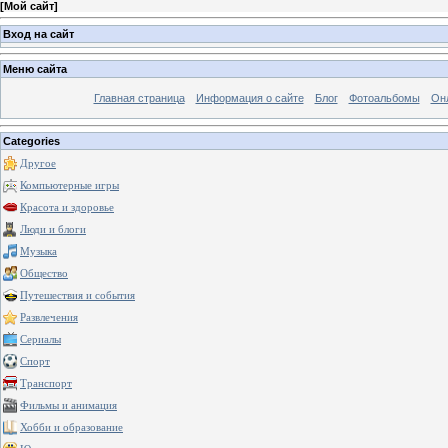
[
Мой сайт
]
Вход на сайт
Меню сайта
Главная страница
Информация о сайте
Блог
Фотоальбомы
Он
Categories
Другое
Компьютерные игры
Красота и здоровье
Люди и блоги
Музыка
Общество
Путешествия и события
Развлечения
Сериалы
Спорт
Транспорт
Фильмы и анимация
Хобби и образование