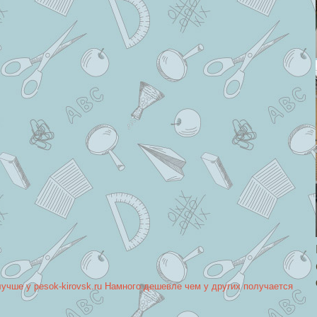
лучше у pesok-kirovsk.ru Намного дешевле чем у других получается