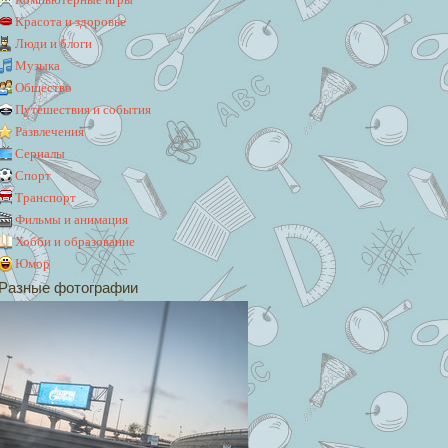
Красота и здоровье
Люди и блоги
Музыка
Общество
Путешествия и события
Развлечения
Сериалы
Спорт
Транспорт
Фильмы и анимация
Хобби и образование
Юмор
Разные фотографии