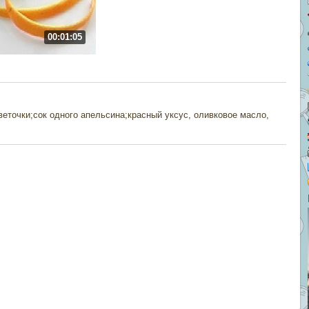
00:01:05
веточки;сок одного апельсина;красный уксус, оливковое масло,