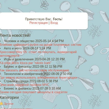
Приветствую Вас
,
Гость
!
Регистрация
|
Вход
Лента новостей!
Человек и общество 2025-05-14 4:54 PM
Влияние цифрового рубля на рынок платежных систем
Авто и мото 2024-08-14 1:24 PM
Кроссовер Wey 05: стоит ли покупать, комментарий
автоэксперта
Игры и развлечения 2023-04-28 12:20 PM
Kā pīķa dūzis kļuva par “nāves karti”
Бизнес и финансы 2022-08-12 11:56 PM
Как заказать расчетно-кассовое обслуживание
Технологии и изобретения 2022-08-09 2:50 AM
Где можно использовать алюминиевые перегородки
Страны и города 2022-08-02 5:38 PM
Описание надувной палатки МЧС
Бизнес и финансы 2022-07-28 0:10 AM
Зачем сегодня покупают аккаунты в соцсетях
Категории
Другое
Компьютерные игры