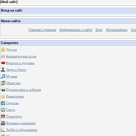
[
Мой сайт
]
Вход на сайт
Меню сайта
Главная страница
Информация о сайте
Блог
Фотоальбомы
Он
Categories
Другое
Компьютерные игры
Красота и здоровье
Люди и блоги
Музыка
Общество
Путешествия и события
Развлечения
Сериалы
Спорт
Транспорт
Фильмы и анимация
Хобби и образование