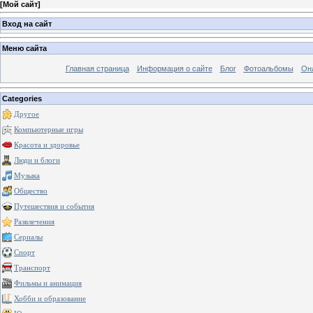
[
Мой сайт
]
Вход на сайт
Меню сайта
Главная страница
Информация о сайте
Блог
Фотоальбомы
Он
Categories
Другое
Компьютерные игры
Красота и здоровье
Люди и блоги
Музыка
Общество
Путешествия и события
Развлечения
Сериалы
Спорт
Транспорт
Фильмы и анимация
Хобби и образование