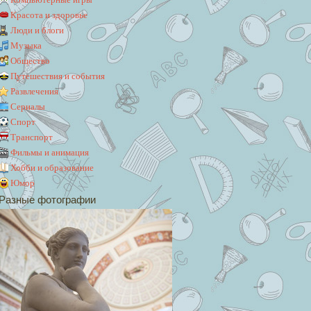
Красота и здоровье
Люди и блоги
Музыка
Общество
Путешествия и события
Развлечения
Сериалы
Спорт
Транспорт
Фильмы и анимация
Хобби и образование
Юмор
Разные фотографии