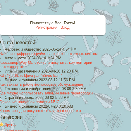
Приветствую Вас
,
Гость
!
Регистрация
|
Вход
Лента новостей!
Человек и общество 2025-05-14 4:54 PM
Влияние цифрового рубля на рынок платежных систем
Авто и мото 2024-08-14 1:24 PM
Кроссовер Wey 05: стоит ли покупать, комментарий
автоэксперта
Игры и развлечения 2023-04-28 12:20 PM
Kā pīķa dūzis kļuva par “nāves karti”
Бизнес и финансы 2022-08-12 11:56 PM
Как заказать расчетно-кассовое обслуживание
Технологии и изобретения 2022-08-09 2:50 AM
Где можно использовать алюминиевые перегородки
Страны и города 2022-08-02 5:38 PM
Описание надувной палатки МЧС
Бизнес и финансы 2022-07-28 0:10 AM
Зачем сегодня покупают аккаунты в соцсетях
Категории
Другое
Компьютерные игры