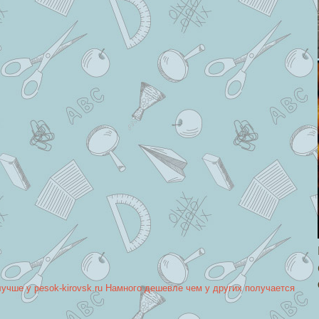
лучше у pesok-kirovsk.ru Намного дешевле чем у других получается