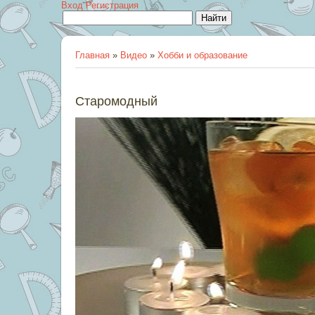
Вход
Регистрация
Главная
»
Видео
»
Хобби и образование
Старомодный