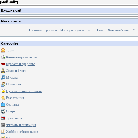
[
Мой сайт
]
Вход на сайт
Меню сайта
Главная страница
Информация о сайте
Блог
Фотоальбомы
Он
Categories
Другое
Компьютерные игры
Красота и здоровье
Люди и блоги
Музыка
Общество
Путешествия и события
Развлечения
Сериалы
Спорт
Транспорт
Фильмы и анимация
Хобби и образование