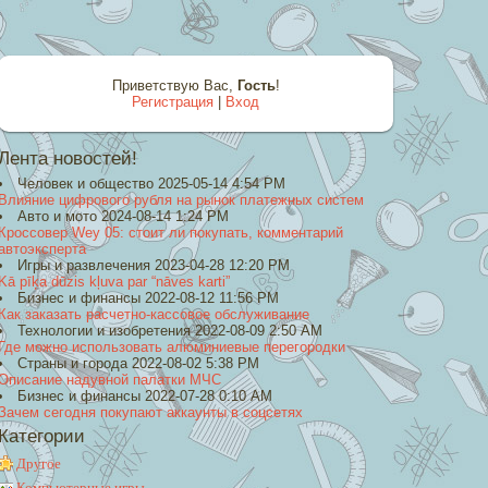
Приветствую Вас
,
Гость
!
Регистрация
|
Вход
Лента новостей!
Человек и общество 2025-05-14 4:54 PM
Влияние цифрового рубля на рынок платежных систем
Авто и мото 2024-08-14 1:24 PM
Кроссовер Wey 05: стоит ли покупать, комментарий
автоэксперта
Игры и развлечения 2023-04-28 12:20 PM
Kā pīķa dūzis kļuva par “nāves karti”
Бизнес и финансы 2022-08-12 11:56 PM
Как заказать расчетно-кассовое обслуживание
Технологии и изобретения 2022-08-09 2:50 AM
Где можно использовать алюминиевые перегородки
Страны и города 2022-08-02 5:38 PM
Описание надувной палатки МЧС
Бизнес и финансы 2022-07-28 0:10 AM
Зачем сегодня покупают аккаунты в соцсетях
Категории
Другое
Компьютерные игры