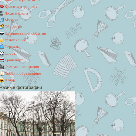
Красота и здоровье
Люди и блоги
Музыка
Общество
Путешествия и события
Развлечения
Сериалы
Спорт
Транспорт
Фильмы и анимация
Хобби и образование
Юмор
Разные фотографии