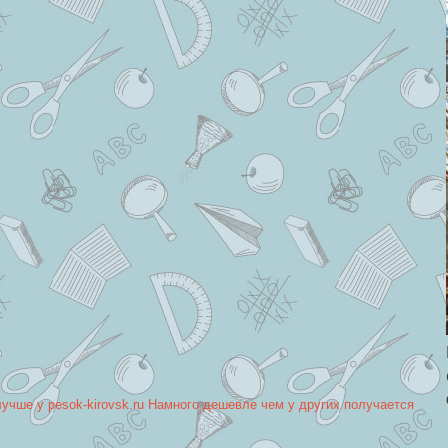
лучше у pesok-kirovsk.ru Намного дешевле чем у других получается