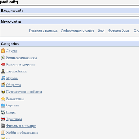
[
Мой сайт
]
Вход на сайт
Меню сайта
Главная страница
Информация о сайте
Блог
Фотоальбомы
Он
Categories
Другое
Компьютерные игры
Красота и здоровье
Люди и блоги
Музыка
Общество
Путешествия и события
Развлечения
Сериалы
Спорт
Транспорт
Фильмы и анимация
Хобби и образование