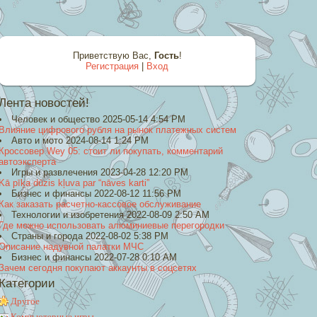
Приветствую Вас
,
Гость
!
Регистрация
|
Вход
Лента новостей!
Человек и общество 2025-05-14 4:54 PM
Влияние цифрового рубля на рынок платежных систем
Авто и мото 2024-08-14 1:24 PM
Кроссовер Wey 05: стоит ли покупать, комментарий
автоэксперта
Игры и развлечения 2023-04-28 12:20 PM
Kā pīķa dūzis kļuva par “nāves karti”
Бизнес и финансы 2022-08-12 11:56 PM
Как заказать расчетно-кассовое обслуживание
Технологии и изобретения 2022-08-09 2:50 AM
Где можно использовать алюминиевые перегородки
Страны и города 2022-08-02 5:38 PM
Описание надувной палатки МЧС
Бизнес и финансы 2022-07-28 0:10 AM
Зачем сегодня покупают аккаунты в соцсетях
Категории
Другое
Компьютерные игры