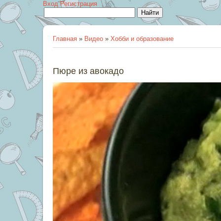
Вход
Регистрация
Главная
»
Видео
»
Хобби и образование
Пюре из авокадо