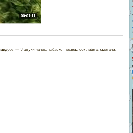
00:01:11
мидоры — 3 штуки;начос, табаско, чеснок, сок лайма, сметана,