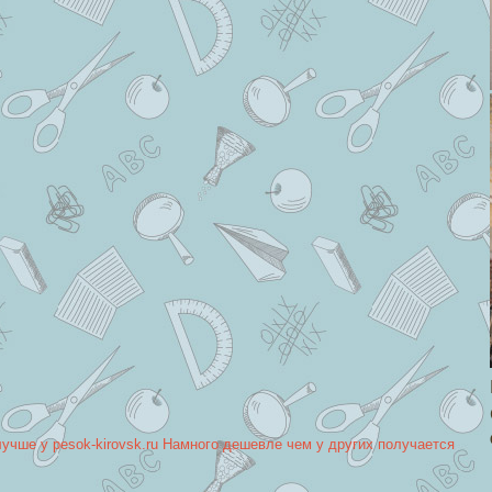
лучше у pesok-kirovsk.ru Намного дешевле чем у других получается