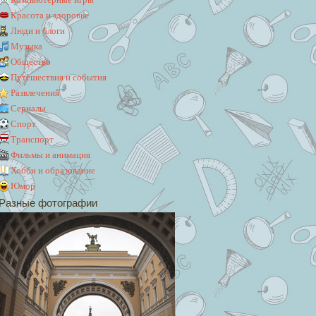
Красота и здоровье
Люди и блоги
Музыка
Общество
Путешествия и события
Развлечения
Сериалы
Спорт
Транспорт
Фильмы и анимация
Хобби и образование
Юмор
Разные фотографии