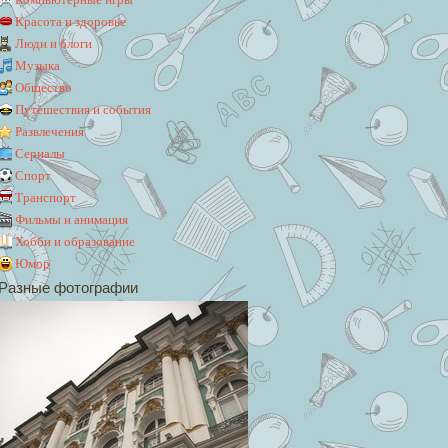
Красота и здоровье
Люди и блоги
Музыка
Общество
Путешествия и события
Развлечения
Сериалы
Спорт
Транспорт
Фильмы и анимация
Хобби и образование
Юмор
Разные фотографии