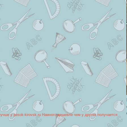
лучше у pesok-kirovsk.ru Намного дешевле чем у других получается