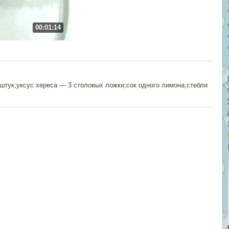
00:01:14
штук;уксус хереса — 3 столовых ложки;сок одного лимона;стебли