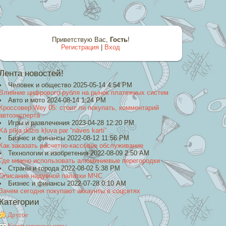
Приветствую Вас
,
Гость
!
Регистрация
|
Вход
Лента новостей!
Человек и общество 2025-05-14 4:54 PM
Влияние цифрового рубля на рынок платежных систем
Авто и мото 2024-08-14 1:24 PM
Кроссовер Wey 05: стоит ли покупать, комментарий
автоэксперта
Игры и развлечения 2023-04-28 12:20 PM
Kā pīķa dūzis kļuva par “nāves karti”
Бизнес и финансы 2022-08-12 11:56 PM
Как заказать расчетно-кассовое обслуживание
Технологии и изобретения 2022-08-09 2:50 AM
Где можно использовать алюминиевые перегородки
Страны и города 2022-08-02 5:38 PM
Описание надувной палатки МЧС
Бизнес и финансы 2022-07-28 0:10 AM
Зачем сегодня покупают аккаунты в соцсетях
Категории
Другое
Компьютерные игры