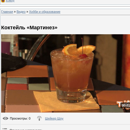
Юмор
Главная
»
Видео
»
Хобби и образование
Коктейль «Мартинез»
00:01
Просмотры
: 0
Шейкер Шоу