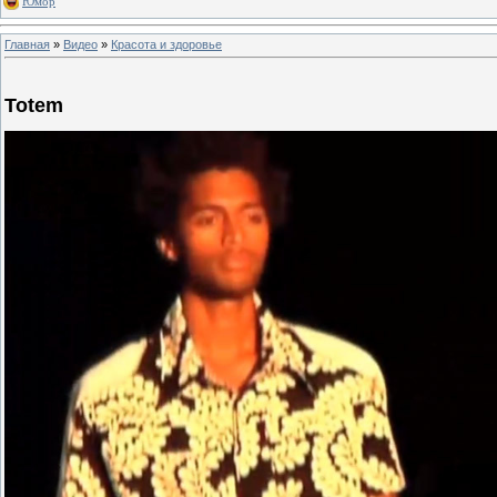
Юмор
Главная
»
Видео
»
Красота и здоровье
Totem