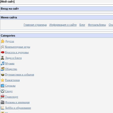
[
Мой сайт
]
Вход на сайт
Меню сайта
Главная страница
Информация о сайте
Блог
Фотоальбомы
Он
Categories
Другое
Компьютерные игры
Красота и здоровье
Люди и блоги
Музыка
Общество
Путешествия и события
Развлечения
Сериалы
Спорт
Транспорт
Фильмы и анимация
Хобби и образование