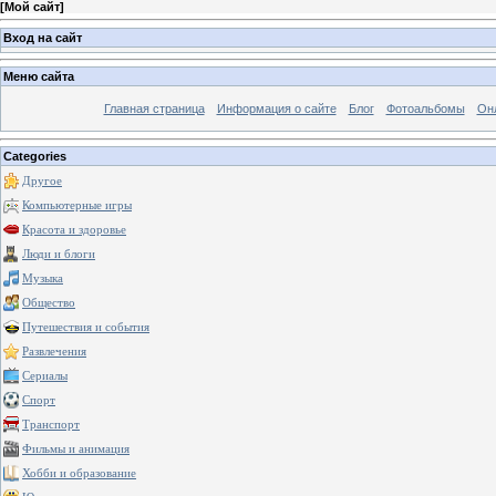
[
Мой сайт
]
Вход на сайт
Меню сайта
Главная страница
Информация о сайте
Блог
Фотоальбомы
Он
Categories
Другое
Компьютерные игры
Красота и здоровье
Люди и блоги
Музыка
Общество
Путешествия и события
Развлечения
Сериалы
Спорт
Транспорт
Фильмы и анимация
Хобби и образование