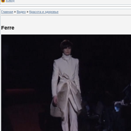
Юмор
Главная
»
Видео
»
Красота и здоровье
Ferre