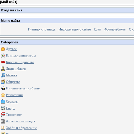
[
Мой сайт
]
Вход на сайт
Меню сайта
Главная страница
Информация о сайте
Блог
Фотоальбомы
Он
Categories
Другое
Компьютерные игры
Красота и здоровье
Люди и блоги
Музыка
Общество
Путешествия и события
Развлечения
Сериалы
Спорт
Транспорт
Фильмы и анимация
Хобби и образование