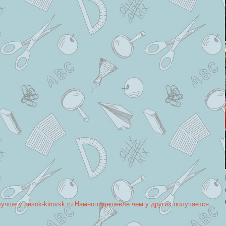
лучше у pesok-kirovsk.ru Намного дешевле чем у других получается