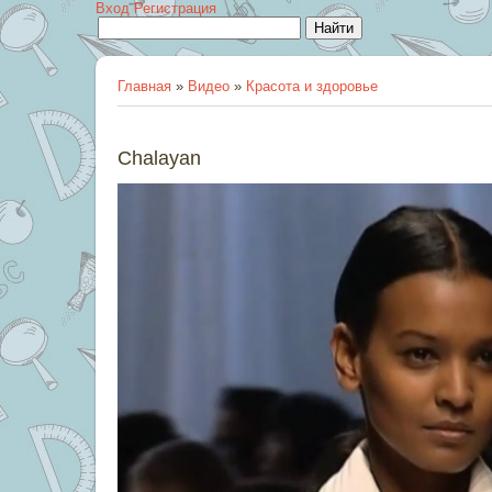
Вход
Регистрация
Главная
»
Видео
»
Красота и здоровье
Chalayan