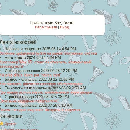
Приветствую Вас
,
Гость
!
Регистрация
|
Вход
Лента новостей!
Человек и общество 2025-05-14 4:54 PM
Влияние цифрового рубля на рынок платежных систем
Авто и мото 2024-08-14 1:24 PM
Кроссовер Wey 05: стоит ли покупать, комментарий
автоэксперта
Игры и развлечения 2023-04-28 12:20 PM
Kā pīķa dūzis kļuva par “nāves karti”
Бизнес и финансы 2022-08-12 11:56 PM
Как заказать расчетно-кассовое обслуживание
Технологии и изобретения 2022-08-09 2:50 AM
Где можно использовать алюминиевые перегородки
Страны и города 2022-08-02 5:38 PM
Описание надувной палатки МЧС
Бизнес и финансы 2022-07-28 0:10 AM
Зачем сегодня покупают аккаунты в соцсетях
Категории
Другое
Компьютерные игры