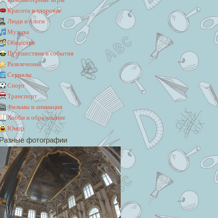
Красота и здоровье
Люди и блоги
Музыка
Общество
Путешествия и события
Развлечения
Сериалы
Спорт
Транспорт
Фильмы и анимация
Хобби и образование
Юмор
Разные фотографии