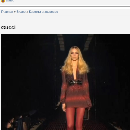
Юмор
Главная
»
Видео
»
Красота и здоровье
Gucci