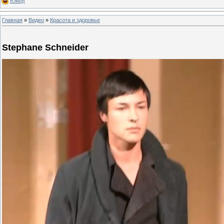
Юмор
Главная
»
Видео
»
Красота и здоровье
Stephane Schneider