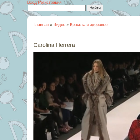
Вход
Регистрация
Главная
»
Видео
»
Красота и здоровье
Carolina Herrera