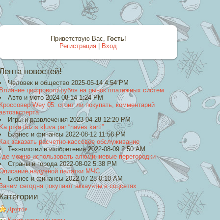
Приветствую Вас
,
Гость
!
Регистрация
|
Вход
Лента новостей!
Человек и общество 2025-05-14 4:54 PM
Влияние цифрового рубля на рынок платежных систем
Авто и мото 2024-08-14 1:24 PM
Кроссовер Wey 05: стоит ли покупать, комментарий
автоэксперта
Игры и развлечения 2023-04-28 12:20 PM
Kā pīķa dūzis kļuva par “nāves karti”
Бизнес и финансы 2022-08-12 11:56 PM
Как заказать расчетно-кассовое обслуживание
Технологии и изобретения 2022-08-09 2:50 AM
Где можно использовать алюминиевые перегородки
Страны и города 2022-08-02 5:38 PM
Описание надувной палатки МЧС
Бизнес и финансы 2022-07-28 0:10 AM
Зачем сегодня покупают аккаунты в соцсетях
Категории
Другое
Компьютерные игры