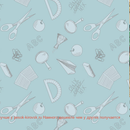
лучше у pesok-kirovsk.ru Намного дешевле чем у других получается