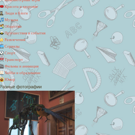
Красота и здоровье
Люди и блоги
Музыка
Общество
Путешествия и события
Развлечения
Сериалы
Спорт
Транспорт
Фильмы и анимация
Хобби и образование
Юмор
Разные фотографии