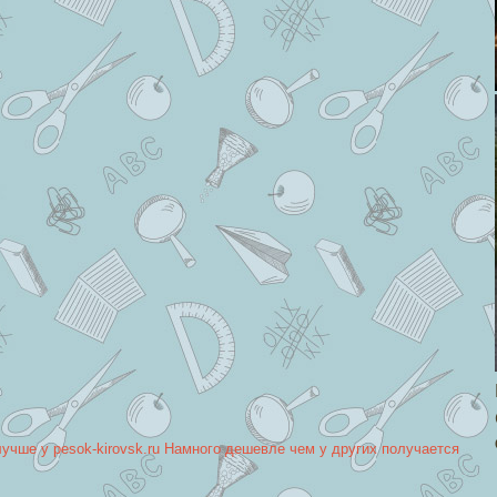
лучше у pesok-kirovsk.ru Намного дешевле чем у других получается