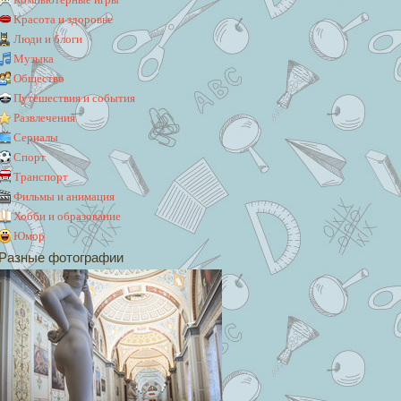
Красота и здоровье
Люди и блоги
Музыка
Общество
Путешествия и события
Развлечения
Сериалы
Спорт
Транспорт
Фильмы и анимация
Хобби и образование
Юмор
Разные фотографии