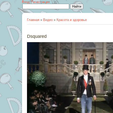
Вход
Регистрация
Главная
»
Видео
»
Красота и здоровье
Dsquared