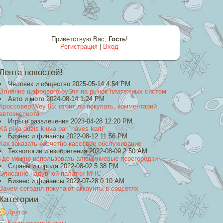
Приветствую Вас
,
Гость
!
Регистрация
|
Вход
Лента новостей!
Человек и общество 2025-05-14 4:54 PM
Влияние цифрового рубля на рынок платежных систем
Авто и мото 2024-08-14 1:24 PM
Кроссовер Wey 05: стоит ли покупать, комментарий
автоэксперта
Игры и развлечения 2023-04-28 12:20 PM
Kā pīķa dūzis kļuva par “nāves karti”
Бизнес и финансы 2022-08-12 11:56 PM
Как заказать расчетно-кассовое обслуживание
Технологии и изобретения 2022-08-09 2:50 AM
Где можно использовать алюминиевые перегородки
Страны и города 2022-08-02 5:38 PM
Описание надувной палатки МЧС
Бизнес и финансы 2022-07-28 0:10 AM
Зачем сегодня покупают аккаунты в соцсетях
Категории
Другое
Компьютерные игры