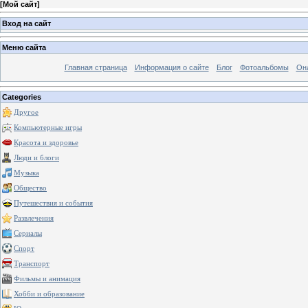
[
Мой сайт
]
Вход на сайт
Меню сайта
Главная страница
Информация о сайте
Блог
Фотоальбомы
Он
Categories
Другое
Компьютерные игры
Красота и здоровье
Люди и блоги
Музыка
Общество
Путешествия и события
Развлечения
Сериалы
Спорт
Транспорт
Фильмы и анимация
Хобби и образование