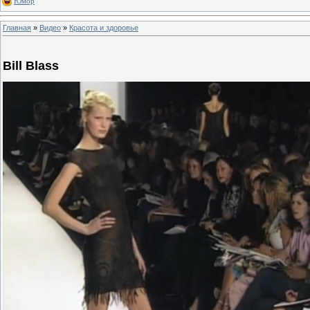
Юмор
Главная
»
Видео
»
Красота и здоровье
Bill Blass