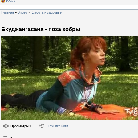
Юмор
Главная
»
Видео
»
Красота и здоровье
Бхуджангасана - поза кобры
Просмотры
: 0
Техника йоги