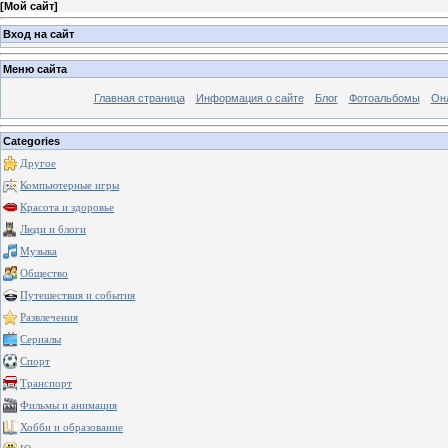
[
Мой сайт
]
Вход на сайт
Меню сайта
Главная страница
Информация о сайте
Блог
Фотоальбомы
Он
Categories
Другое
Компьютерные игры
Красота и здоровье
Люди и блоги
Музыка
Общество
Путешествия и события
Развлечения
Сериалы
Спорт
Транспорт
Фильмы и анимация
Хобби и образование