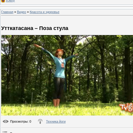
Юмор
Главная
»
Видео
»
Красота и здоровье
Утткатасана – Поза стула
Просмотры
: 0
Техника йоги