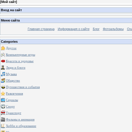
[
Мой сайт
]
Вход на сайт
Меню сайта
Главная страница
Информация о сайте
Блог
Фотоальбомы
Он
Categories
Другое
Компьютерные игры
Красота и здоровье
Люди и блоги
Музыка
Общество
Путешествия и события
Развлечения
Сериалы
Спорт
Транспорт
Фильмы и анимация
Хобби и образование