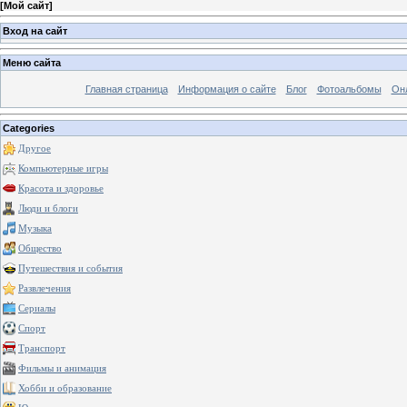
[
Мой сайт
]
Вход на сайт
Меню сайта
Главная страница
Информация о сайте
Блог
Фотоальбомы
Он
Categories
Другое
Компьютерные игры
Красота и здоровье
Люди и блоги
Музыка
Общество
Путешествия и события
Развлечения
Сериалы
Спорт
Транспорт
Фильмы и анимация
Хобби и образование