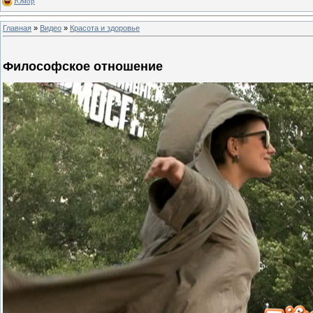
Юмор
Главная
»
Видео
»
Красота и здоровье
Философское отношение