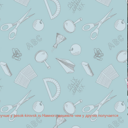
лучше у pesok-kirovsk.ru Намного дешевле чем у других получается