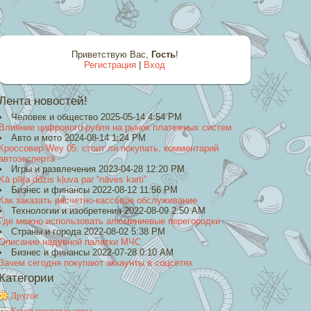
Приветствую Вас
,
Гость
!
Регистрация
|
Вход
Лента новостей!
Человек и общество 2025-05-14 4:54 PM
Влияние цифрового рубля на рынок платежных систем
Авто и мото 2024-08-14 1:24 PM
Кроссовер Wey 05: стоит ли покупать, комментарий
автоэксперта
Игры и развлечения 2023-04-28 12:20 PM
Kā pīķa dūzis kļuva par “nāves karti”
Бизнес и финансы 2022-08-12 11:56 PM
Как заказать расчетно-кассовое обслуживание
Технологии и изобретения 2022-08-09 2:50 AM
Где можно использовать алюминиевые перегородки
Страны и города 2022-08-02 5:38 PM
Описание надувной палатки МЧС
Бизнес и финансы 2022-07-28 0:10 AM
Зачем сегодня покупают аккаунты в соцсетях
Категории
Другое
Компьютерные игры