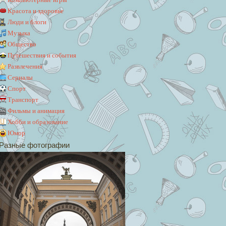
Красота и здоровье
Люди и блоги
Музыка
Общество
Путешествия и события
Развлечения
Сериалы
Спорт
Транспорт
Фильмы и анимация
Хобби и образование
Юмор
Разные фотографии